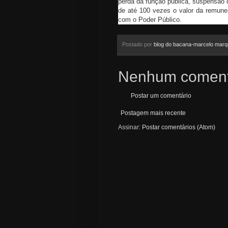
perda da função pública, suspensão d
de até 100 vezes o valor da remuner
com o Poder Público.
Postado por
blog do bacana-marcelo mar
Nenhum coment
Postar um comentário
Postagem mais recente
Assinar:
Postar comentários (Atom)