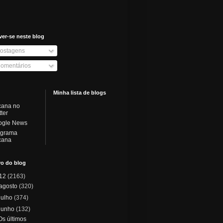
ver-se neste blog
ostagens
omentários
Minha lista de blogs
cana no
tter
ogle News
ograma
cana
vo do blog
12
(2163)
agosto
(320)
julho
(374)
junho
(132)
Os últimos