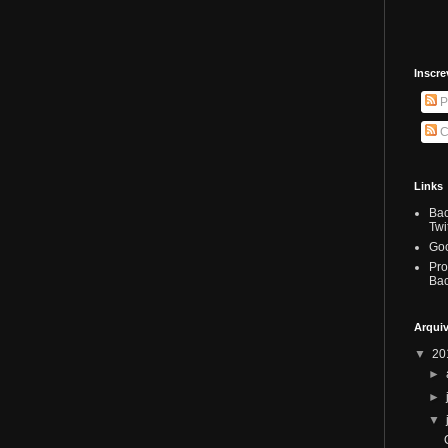
Inscre
P
C
Links
Ba
Twi
Go
Pr
Ba
Arqui
▼
20
►
►
▼