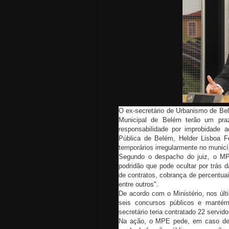
O ex-secretário de Urbanismo de Belé
Municipal de Belém terão um pra
responsabilidade por improbidade a
Pública de Belém, Helder Lisboa Fe
temporários irregularmente no municí
Segundo o despacho do juiz, o MP
podridão que pode ocultar por trás 
de contratos, cobrança de percentua
entre outros".
De acordo com o Ministério, nos últ
seis concursos públicos e mantém
secretário teria contratado 22 servi
Na ação, o MPE pede, em caso de c