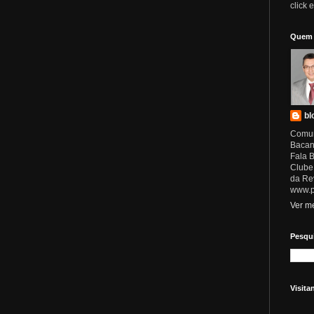
click 
Quem 
bl
Comun
Bacan
Fala B
Clube 
da Rev
www.p
Ver me
Pesqui
Visita