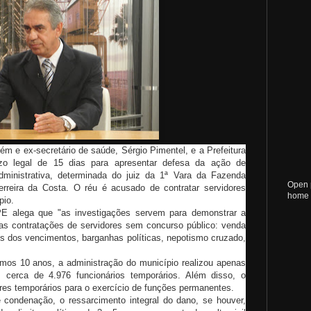
m e ex-secretário de saúde, Sérgio Pimentel, e a Prefeitura
zo legal de 15 dias para apresentar
defesa da ação de
dministrativa, determinada do juiz da 1ª Vara da Fazenda
Open 
rreira da Costa. O réu é acusado de contratar servidores
home
pio.
E alega que "as investigações servem para demonstrar a
das contratações de servidores sem concurso público: venda
is dos vencimentos, barganhas políticas, nepotismo cruzado,
imos 10 anos, a administração do município realizou apenas
 cerca de 4.976 funcionários temporários. Além disso, o
dores temporários para o exercício de funções permanentes.
ondenação, o ressarcimento integral do dano, se houver,